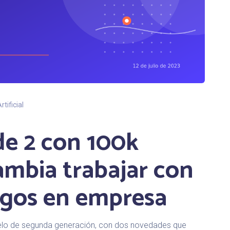
rtificial
de 2 con 100k
ambia trabajar con
gos en empresa
elo de segunda generación, con dos novedades que