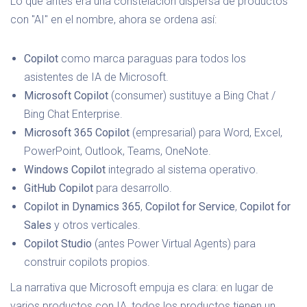
Lo que antes era una constelación dispersa de productos
con "AI" en el nombre, ahora se ordena así:
Copilot
como marca paraguas para todos los
asistentes de IA de Microsoft.
Microsoft Copilot
(consumer) sustituye a Bing Chat /
Bing Chat Enterprise.
Microsoft 365 Copilot
(empresarial) para Word, Excel,
PowerPoint, Outlook, Teams, OneNote.
Windows Copilot
integrado al sistema operativo.
GitHub Copilot
para desarrollo.
Copilot in Dynamics 365
,
Copilot for Service
,
Copilot for
Sales
y otros verticales.
Copilot Studio
(antes Power Virtual Agents) para
construir copilots propios.
La narrativa que Microsoft empuja es clara: en lugar de
varios productos con IA, todos los productos tienen un