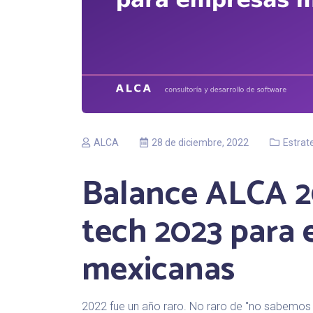
ALCA
28 de diciembre, 2022
Estrat
Balance ALCA 2
tech 2023 para
mexicanas
2022 fue un año raro. No raro de "no sabemos 