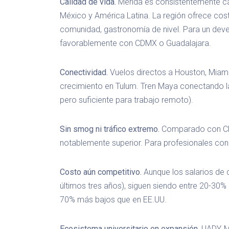
Calidad de vida.
Mérida es consistentemente c
México y América Latina. La región ofrece costo
comunidad, gastronomía de nivel. Para un deve
favorablemente con CDMX o Guadalajara.
Conectividad.
Vuelos directos a Houston, Miami
crecimiento en Tulum. Tren Maya conectando l
pero suficiente para trabajo remoto).
Sin smog ni tráfico extremo.
Comparado con CDMX
notablemente superior. Para profesionales con f
Costo aún competitivo.
Aunque los salarios de 
últimos tres años), siguen siendo entre 20-30%
70% más bajos que en EE.UU.
Ecosistema universitario en expansión.
UADY, M