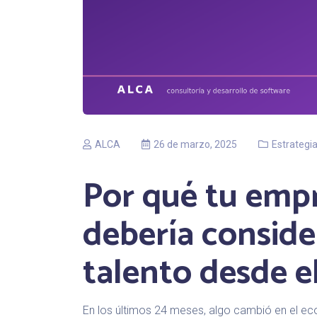
ALCA
26 de marzo, 2025
Estrategi
Por qué tu emp
debería conside
talento desde e
En los últimos 24 meses, algo cambió en el e