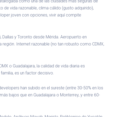
atalogada como una de las ciudades más seguras de
 de vida razonable, clima cálido (gusto adquirido),
loper joven con opciones, vivir aquí compite
, Dallas y Toronto desde Mérida. Aeropuerto en
a región. Internet razonable (no tan robusto como CDMX,
 o Guadalajara, la calidad de vida diaria es
amilia, es un factor decisivo.
developers han subido en el sureste (entre 30-50% en los
 más bajos que en Guadalajara o Monterrey, y entre 60-
odelo, Anáhuac Mayab, Marista, Politécnico de Yucatán